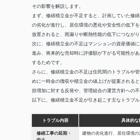
その影響を解説します。
まず、修繕積立金が不足すると、計画していた修繕
の劣化が進行し、居住環境の悪化や安全性の低下を
放置されると、雨漏りや断熱性能の低下につながり
次に、修繕積立金の不足はマンションの資産価値に
進み、将来的な売却時に評価額が下がる可能性があ
するためです。
さらに、修繕積立金の不足は住民間のトラブルや管
めに一時金の徴収や積立金の値上げが提案されると
担増加に対する反発や、管理組合の運営方針への不
以下に、修繕積立金不足が引き起こす主なトラブル
トラブル内容
具体的な
修繕工事の延期・
建物の劣化進行、居住環境の
中止