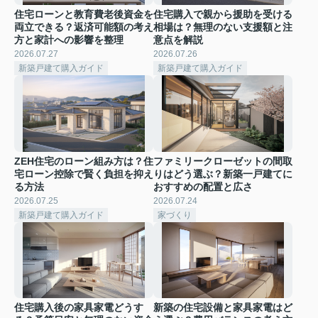
住宅ローンと教育費老後資金を
住宅購入で親から援助を受ける
両立できる？返済可能額の考え
相場は？無理のない支援額と注
方と家計への影響を整理
意点を解説
2026.07.27
2026.07.26
新築戸建て購入ガイド
新築戸建て購入ガイド
ZEH住宅のローン組み方は？住
ファミリークローゼットの間取
宅ローン控除で賢く負担を抑え
りはどう選ぶ？新築一戸建てに
る方法
おすすめの配置と広さ
2026.07.25
2026.07.24
新築戸建て購入ガイド
家づくり
住宅購入後の家具家電どうす
新築の住宅設備と家具家電はど