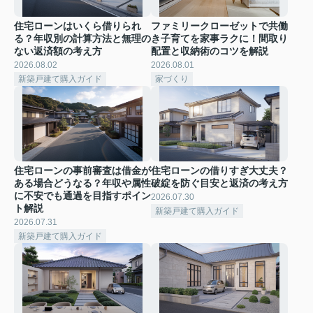
住宅ローンはいくら借りられ
ファミリークローゼットで共働
る？年収別の計算方法と無理の
き子育てを家事ラクに！間取り
ない返済額の考え方
配置と収納術のコツを解説
2026.08.02
2026.08.01
新築戸建て購入ガイド
家づくり
住宅ローンの事前審査は借金が
住宅ローンの借りすぎ大丈夫？
ある場合どうなる？年収や属性
破綻を防ぐ目安と返済の考え方
に不安でも通過を目指すポイン
2026.07.30
ト解説
新築戸建て購入ガイド
2026.07.31
新築戸建て購入ガイド