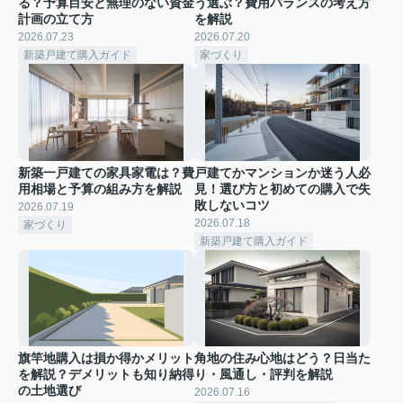
る？予算目安と無理のない資金
う選ぶ？費用バランスの考え方
計画の立て方
を解説
2026.07.23
2026.07.20
新築戸建て購入ガイド
家づくり
新築一戸建ての家具家電は？費
戸建てかマンションか迷う人必
用相場と予算の組み方を解説
見！選び方と初めての購入で失
敗しないコツ
2026.07.19
2026.07.18
家づくり
新築戸建て購入ガイド
旗竿地購入は損か得かメリット
角地の住み心地はどう？日当た
を解説？デメリットも知り納得
り・風通し・評判を解説
の土地選び
2026.07.16