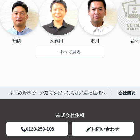
駒橋 　
久保田   
市川 　
岩間
すべて見る
ふじみ野市で一戸建てを探すなら株式会社住和へ
会社概要
株式会社住和
0120-259-108
お問い合わせ