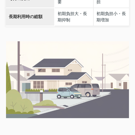
要
担
初期負担大・長
初期負担小・長
長期利用時の総額
期抑制
期増加