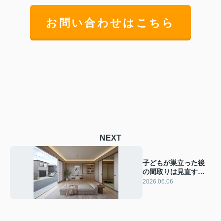
お問い合わせはこちら
NEXT
子どもが巣立った後
の間取りは見直すべ
き？夫婦二人の暮ら
2026.06.06
しを快適にする考え
方