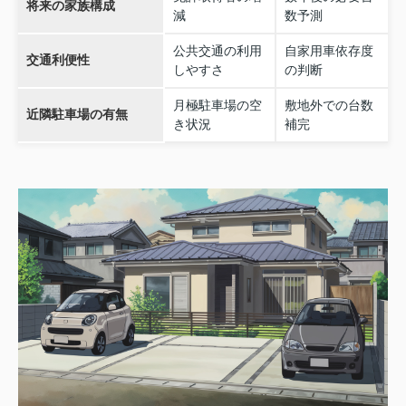
将来の家族構成
減
数予測
公共交通の利用
自家用車依存度
交通利便性
しやすさ
の判断
月極駐車場の空
敷地外での台数
近隣駐車場の有無
き状況
補完