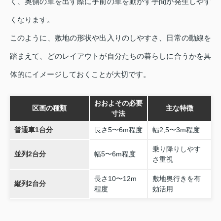
く、奥側の車を出す際に手前の車を動かす手間が発生しやす
くなります。
このように、敷地の形状や出入りのしやすさ、日常の動線を
踏まえて、どのレイアウトが自分たちの暮らしに合うかを具
体的にイメージしておくことが大切です。
おおよその必要
区画の種類
主な特徴
寸法
普通車1台分
長さ5〜6m程度
幅2,5〜3m程度
乗り降りしやす
並列2台分
幅5〜6m程度
さ重視
長さ10〜12m
敷地奥行きを有
縦列2台分
程度
効活用