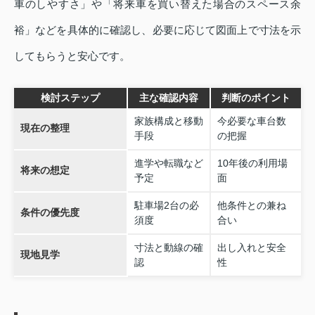
車のしやすさ」や「将来車を買い替えた場合のスペース余
裕」などを具体的に確認し、必要に応じて図面上で寸法を示
してもらうと安心です。
検討ステップ
主な確認内容
判断のポイント
家族構成と移動
今必要な車台数
現在の整理
手段
の把握
進学や転職など
10年後の利用場
将来の想定
予定
面
駐車場2台の必
他条件との兼ね
条件の優先度
須度
合い
寸法と動線の確
出し入れと安全
現地見学
認
性