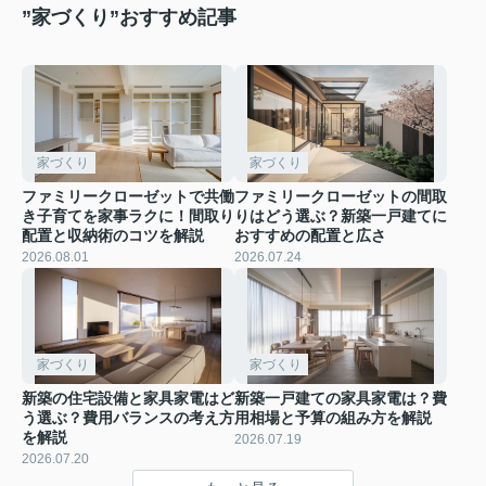
”家づくり”おすすめ記事
家づくり
家づくり
ファミリークローゼットで共働
ファミリークローゼットの間取
き子育てを家事ラクに！間取り
りはどう選ぶ？新築一戸建てに
配置と収納術のコツを解説
おすすめの配置と広さ
2026.08.01
2026.07.24
家づくり
家づくり
新築の住宅設備と家具家電はど
新築一戸建ての家具家電は？費
う選ぶ？費用バランスの考え方
用相場と予算の組み方を解説
を解説
2026.07.19
2026.07.20