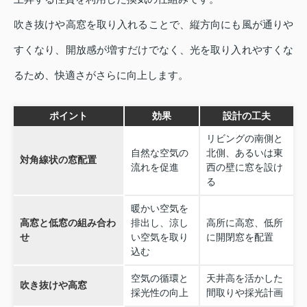
吹き抜けや高窓を取り入れることで、縦方向にも風が通りや
すくなり、開放感が増すだけでなく、光を取り入れやすくな
るため、快適さがさらに向上します。
ポイント
効果
設計の工夫
リビングの南側と
自然な空気の
北側、あるいは東
対角線状の窓配置
流れを促進
西の壁に窓を設け
る
暖かい空気を
高窓と低窓の組み合わ
排出し、涼し
高所に高窓、低所
せ
い空気を取り
に開閉窓を配置
込む
空気の循環と
天井高を活かした
吹き抜けや高窓
採光性の向上
間取りや採光計画