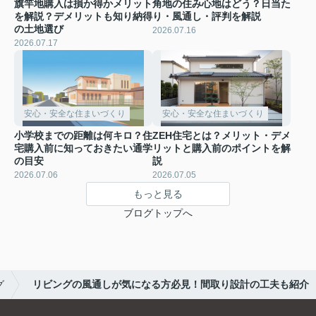
旗竿地購入は損か得かメリット
角地の住み心地はどう？日当た
を解説？デメリットも知り納得
り・風通し・評判を解説
の土地選び
2026.07.16
2026.07.17
安心・安全な住まいづくり
安心・安全な住まいづくり
小学校までの距離は何キロ？住
ZEH住宅とは？メリット・デメ
宅購入前に知っておきたい通学
リットと購入前のポイントを解
の目安
説
2026.07.06
2026.07.05
もっと見る
ブログトップへ
グ
リビングの風通しが気になる方必見！間取り設計の工夫も紹介