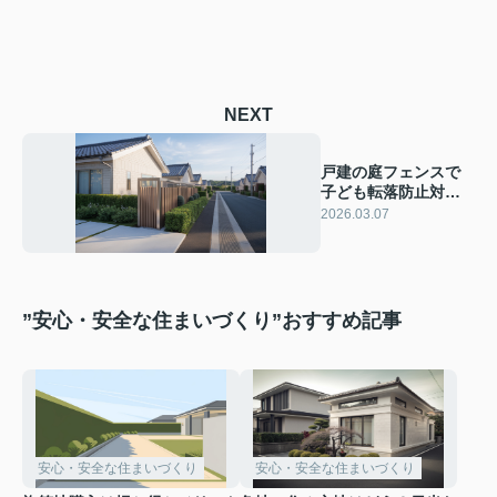
NEXT
戸建の庭フェンスで
子ども転落防止対策
は必要？安全な設置
2026.03.07
基準や選び方をご紹
介
”安心・安全な住まいづくり”おすすめ記事
安心・安全な住まいづくり
安心・安全な住まいづくり