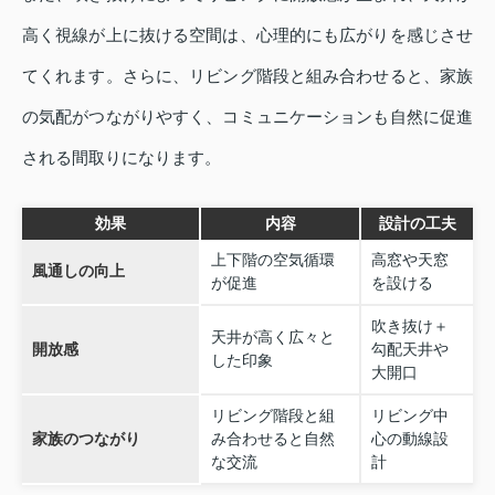
高く視線が上に抜ける空間は、心理的にも広がりを感じさせ
てくれます。さらに、リビング階段と組み合わせると、家族
の気配がつながりやすく、コミュニケーションも自然に促進
される間取りになります。
効果
内容
設計の工夫
上下階の空気循環
高窓や天窓
風通しの向上
が促進
を設ける
吹き抜け＋
天井が高く広々と
開放感
勾配天井や
した印象
大開口
リビング階段と組
リビング中
家族のつながり
み合わせると自然
心の動線設
な交流
計