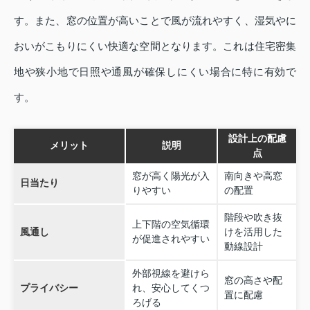
す。また、窓の位置が高いことで風が流れやすく、湿気やに
おいがこもりにくい快適な空間となります。これは住宅密集
地や狭小地で日照や通風が確保しにくい場合に特に有効で
す。
設計上の配慮
メリット
説明
点
窓が高く陽光が入
南向きや高窓
日当たり
りやすい
の配置
階段や吹き抜
上下階の空気循環
風通し
けを活用した
が促進されやすい
動線設計
外部視線を避けら
窓の高さや配
プライバシー
れ、安心してくつ
置に配慮
ろげる