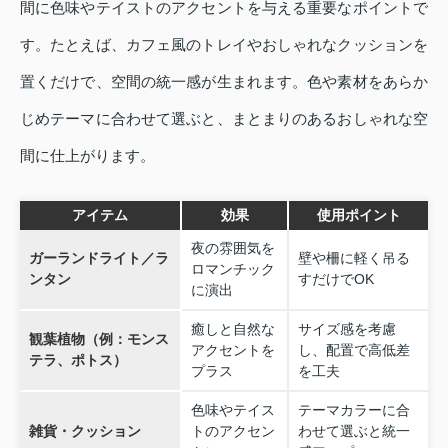
間に色味やテイストのアクセントを与える重要なポイントで
す。たとえば、カフェ風のトレイやおしゃれなクッションを
置くだけで、空間の統一感が生まれます。色や素材をあらか
じめテーマに合わせて選ぶと、まとまりのあるおしゃれな空
間に仕上がります。
アイテム
効果
使用ポイント
夜の雰囲気を
ガーランドライト／ラ
壁や柵に軽く吊る
ロマンチック
ンタン
すだけでOK
に演出
癒しと自然な
サイズ感を考慮
観葉植物（例：モンス
アクセントを
し、配置で高低差
テラ、ポトス）
プラス
を工夫
色味やテイス
テーマカラーに合
雑貨・クッション
トのアクセン
わせて選ぶと統一