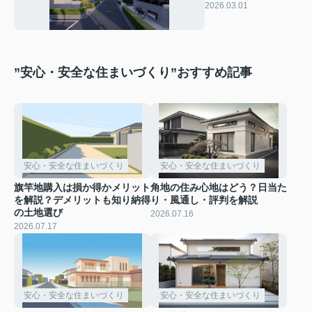
は？押さえておきた
2026.03.01
い確認方法も解説
”安心・安全な住まいづくり”おすすめ記事
安心・安全な住まいづくり
安心・安全な住まいづくり
旗竿地購入は損か得かメリット
角地の住み心地はどう？日当た
を解説？デメリットも知り納得
り・風通し・評判を解説
の土地選び
2026.07.16
2026.07.17
安心・安全な住まいづくり
安心・安全な住まいづくり