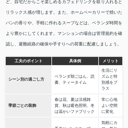
ど、自宅だからこそ楽しめるカフェドリンクを取り入れると
リラックス感が増します。また、ホームベーカリーで焼いた
パンの香りや、手軽に作れるスープなどは、ベランダ時間を
より豊かにしてくれます。マンションの場合は管理規約を確
認し、避難経路の確保や手すりへの荷重に配慮しましょう。
工夫のポイント
具体例
メリット
生活にリ
ベランダ朝ごはん、読
ズムと特
シーン別の過ごし方
書、ティータイム
別感をプ
ラス
春は花、夏は涼感雑
常に心地
季節ごとの装飾
貨、秋は暖色照明、冬
よい空間
は温かいファブリック
に変化
気軽にカ