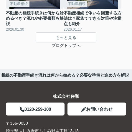
不動産相続
不動産相続
不動産の相続手続きは何から始
不動産相続で争いを回避する方
めるべき？流れや必要書類も解
法は？家族でできる対策や注意
説
点も紹介
2026.01.30
2026.01.17
もっと見る
ブログトップへ
相続の不動産手続き流れは何から始める？必要な準備と進め方を解説
株式会社住和
0120-259-108
お問い合わせ
〒356-0050
埼玉県ふじみ野市ふじみ野４丁目13-13