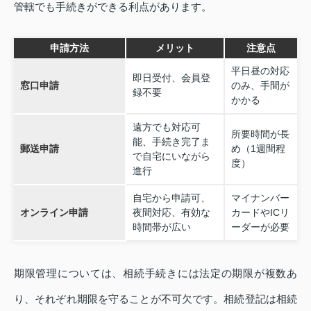
管轄でも手続きができる利点があります。
申請方法
メリット
注意点
平日昼の対応
即日受付、会員登
窓口申請
のみ、手間が
録不要
かかる
遠方でも対応可
所要時間が長
能、手続き完了ま
郵送申請
め（1週間程
で自宅にいながら
度）
進行
自宅から申請可、
マイナンバー
オンライン申請
夜間対応、有効な
カードやICリ
時間帯が広い
ーダーが必要
期限管理については、相続手続きには法定の期限が複数あ
り、それぞれ期限を守ることが不可欠です。相続登記は相続