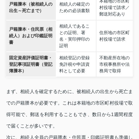
本籍地の市区町
戸籍謄本（被相続人の
相続人の確定の
村役場で請求／
出生～死亡まで）
ための必須書類
郵送対応あり
相続人であるこ
戸籍謄本・住民票（相
との証明、署
住所地の市区町
続人）および印鑑証明
名・実印押印の
村役場で請求
書
証明
固定資産評価証明書・
相続登記の登録
不動産所在地の
登記事項証明書（登記
免許税や申請資
市税事務所や法
簿謄本）
料として必要
務局で取得
まず、相続人を確定するために、被相続人の出生から死亡ま
での戸籍謄本が必要です。これは本籍地の市区町村役場で取
得可能で、郵送を利用することもでき、数日から1週間程度
で届くことが多いです。
次に、相続人全員の戸籍謄本・住民票・印鑑証明書も準備し