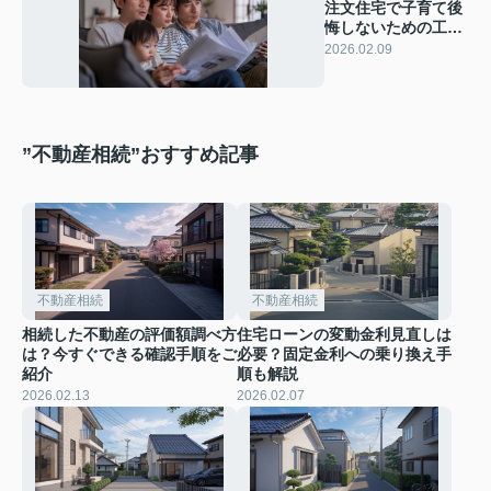
注文住宅で子育て後
悔しないための工夫
とは？住みやすさの
2026.02.09
ポイントも紹介
”不動産相続”おすすめ記事
不動産相続
不動産相続
相続した不動産の評価額調べ方
住宅ローンの変動金利見直しは
は？今すぐできる確認手順をご
必要？固定金利への乗り換え手
紹介
順も解説
2026.02.13
2026.02.07