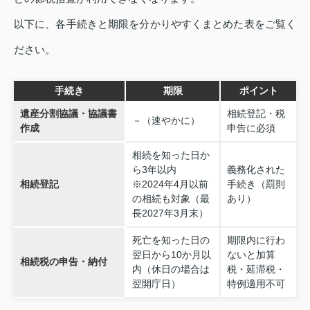
以下に、各手続きと期限を分かりやすくまとめた表をご覧く
ださい。
手続き
期限
ポイント
遺産分割協議・協議書
相続登記・税
－（速やかに）
作成
申告に必須
相続を知った日か
ら3年以内
義務化された
相続登記
※2024年4月以前
手続き（罰則
の相続も対象（最
あり）
長2027年3月末）
死亡を知った日の
期限内に行わ
翌日から10か月以
ないと加算
相続税の申告・納付
内（休日の場合は
税・延滞税・
翌開庁日）
特例適用不可