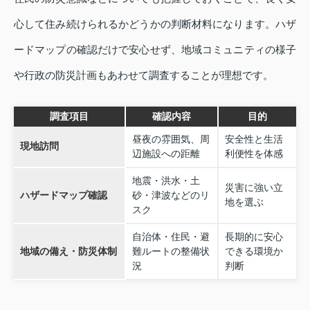
心して住み続けられるかどうかの判断材料になります。ハザ
ードマップの確認だけで安心せず、地域コミュニティの様子
や行政の防災計画もあわせて調査することが理想です。
調査項目
確認内容
目的
昼夜の雰囲気、周
安全性と生活
現地訪問
辺施設への距離
利便性を体感
地震・洪水・土
災害に強い立
ハザードマップ確認
砂・津波などのリ
地を選ぶ
スク
自治体・住民・避
長期的に安心
地域の備え・防災体制
難ルートの整備状
できる環境か
況
判断