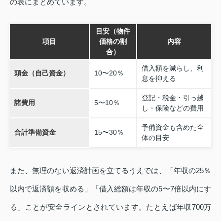
の表にまとめています。
目安（物件
項目
価格の割
内容
合）
借入額を減らし、利
頭金（自己資金）
10〜20％
息を抑える
登記・税金・引っ越
諸費用
5〜10％
し・保険などの費用
予備資金も含めた全
合計準備資金
15〜30％
体の目安
また、無理のない返済計画を立てるうえでは、「年収の25％
以内で返済額を収める」「借入総額は年収の5〜7倍以内にす
る」ことが安全ラインとされています。たとえば年収700万