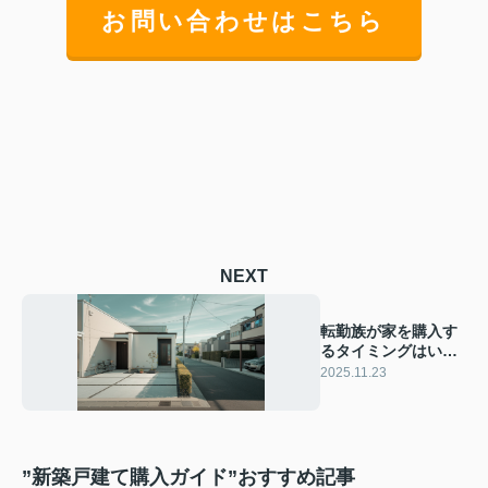
お問い合わせはこちら
NEXT
転勤族が家を購入す
るタイミングはい
つ？失敗しない選び
2025.11.23
方と注意点をご紹介
”新築戸建て購入ガイド”おすすめ記事