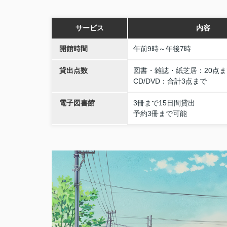
サービス
内容
開館時間
午前9時～午後7時
貸出点数
図書・雑誌・紙芝居：20点ま
CD/DVD：合計3点まで
電子図書館
3冊まで15日間貸出
予約3冊まで可能