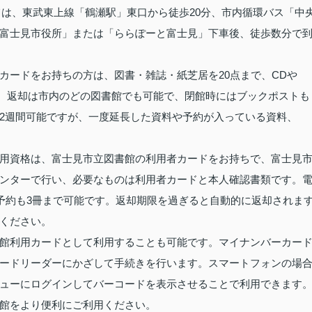
しては、東武東上線「鶴瀬駅」東口から徒歩20分、市内循環バス「中
富士見市役所」または「ららぽーと富士見」下車後、徒歩数分で
カードをお持ちの方は、図書・雑誌・紙芝居を20点まで、CDや
す。返却は市内のどの図書館でも可能で、閉館時にはブックポストも
2週間可能ですが、一度延長した資料や予約が入っている資料、
用資格は、富士見市立図書館の利用者カードをお持ちで、富士見
ンターで行い、必要なものは利用者カードと本人確認書類です。
、予約も3冊まで可能です。返却期限を過ぎると自動的に返却されま
ください。
館利用カードとして利用することも可能です。マイナンバーカー
ードリーダーにかざして手続きを行います。スマートフォンの場
ューにログインしてバーコードを表示させることで利用できます
館をより便利にご利用ください。