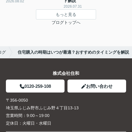
ト解説
2026.08.02
2026.07.31
もっと見る
ブログトップへ
ログ
住宅購入の時期はいつが最適？おすすめのタイミングを解説
株式会社住和
0120-259-108
お問い合わせ
〒356-0050
埼玉県ふじみ野市ふじみ野４丁目13-13
営業時間：
9:00～19:00
定休日：
火曜日・水曜日