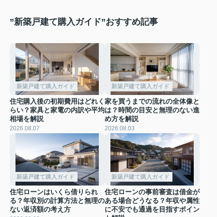
”新築戸建て購入ガイド”おすすめ記事
新築戸建て購入ガイド
新築戸建て購入ガイド
住宅購入後の初期費用はどれく
家を買うまでの流れの全体像と
らい？家具と家電の内訳や平均
は？時間の目安と無理のない進
相場を解説
め方を解説
2026.08.07
2026.08.03
新築戸建て購入ガイド
新築戸建て購入ガイド
住宅ローンはいくら借りられ
住宅ローンの事前審査は借金が
る？年収別の計算方法と無理の
ある場合どうなる？年収や属性
ない返済額の考え方
に不安でも通過を目指すポイン