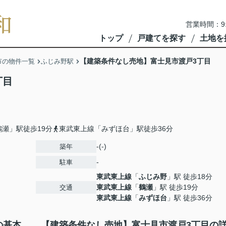
営業時間：9
トップ
戸建てを探す
土地を
【建築条件なし売地】富士見市渡戸3丁目
市の物件一覧
ふじみ野駅
丁目
瀬」駅徒歩19分
東武東上線「みずほ台」駅徒歩36分
-(-)
築年
-
駐車
東武東上線
「
ふじみ野
」駅 徒歩18分
東武東上線
「
鶴瀬
」駅 徒歩19分
交通
東武東上線
「
みずほ台
」駅 徒歩36分
の基本
【建築条件なし売地】富士見市渡戸3丁目の