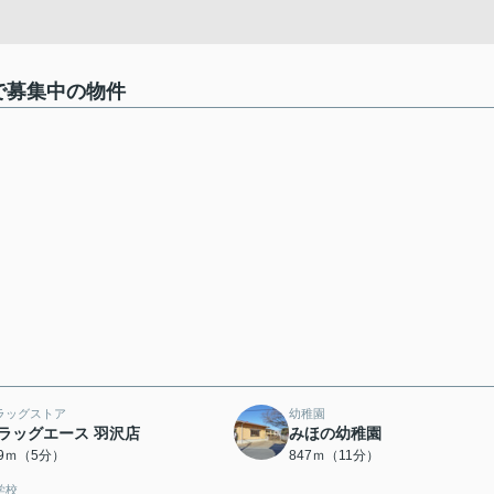
で募集中の物件
ラッグストア
幼稚園
ラッグエース 羽沢店
みほの幼稚園
79ｍ（5分）
847ｍ（11分）
学校