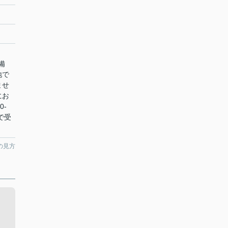
ま
備
地で
ませ
にお
0-
まで受
の見方