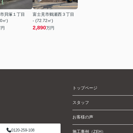
市貝塚１丁目
富士見市鶴瀬西３丁目
70㎡)
- (72.72㎡)
2,890
万円
万円
トップページ
スタッフ
お客様の声
0120-259-108
施工事例（ZEH）