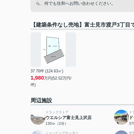
ら、何でも住和へお問い合わせください。
【建築条件なし売地】富士見市渡戸3丁目
37.70坪 (124.63㎡)
1,980
万円(52.52万円/
坪)
周辺施設
ドラッグストア
ド
ウエルシア富士見上沢店
ド
130ｍ（2分）
3
ショッピングセンター
中