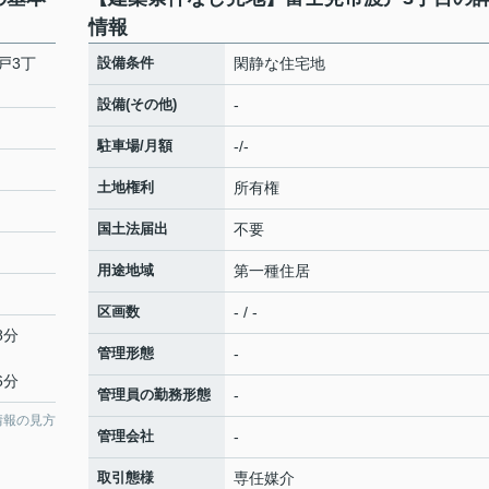
情報
戸3丁
設備条件
閑静な住宅地
設備(その他)
-
駐車場/月額
-/-
土地権利
所有権
国土法届出
不要
用途地域
第一種住居
区画数
- / -
8分
管理形態
-
6分
管理員の勤務形態
-
情報の見方
管理会社
-
取引態様
専任媒介