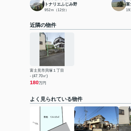
トナリエふじみ野
富
952ｍ（12分）
1
近隣の物件
富士見市貝塚１丁目
- (47.70㎡)
180
万円
よく見られている物件