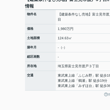
情報
物件名
【建築条件なし売地】富士見市渡
目
価格
1,980万円
土地面積
124.63㎡
築年月
-（-）
総区画数
-
所在地
埼玉県
富士見市
渡戸
３丁目
交通
東武東上線
「
ふじみ野
」駅 徒歩1
東武東上線
「
鶴瀬
」駅 徒歩19分
東武東上線
「
みずほ台
」駅 徒歩3