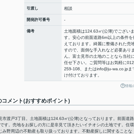
引渡し
相談
開発許可番号
-
備考
土地面積は124.63㎡(公簿)でござい
す。安心の前面道路6m以上の条件を
えております。綺麗に整備された売
すので、面倒な手入れなど必要あり
ん。富士見市の土地のことなら当社
任せ下さい。ご質問等はお気軽に012
259-108、またはinfo@ju-wa.co.jp
け付けております。
情報
コメント(おすすめポイント)
渡戸3丁目。土地面積は124.63㎡(公簿)となっております。前面道路
クです。売地をお探しの方に是非見て頂きたいイチオシの土地です。住環
じみ野周辺の不動産も取り扱っております。不動産探しに関することな