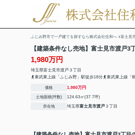
ふじみ野市で一戸建てを探すなら株式会社住和へ
富士見
【建築条件なし売地】富士見市渡戸3
1,980万円
埼玉県
富士見市
渡戸
３丁目
東武東上線「ふじみ野」駅徒歩18分
東武東上線「鶴
1,980万円
価格
124.63㎡(37.7坪)
土地面積(坪数)
埼玉県
富士見市
渡戸
３丁目
所在地
【建築条件なし売地】富士見市渡戸3丁目