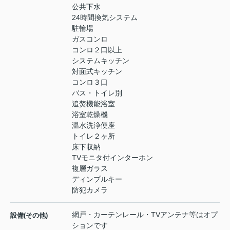
公共下水
24時間換気システム
駐輪場
ガスコンロ
コンロ２口以上
システムキッチン
対面式キッチン
コンロ３口
バス・トイレ別
追焚機能浴室
浴室乾燥機
温水洗浄便座
トイレ２ヶ所
床下収納
TVモニタ付インターホン
複層ガラス
ディンプルキー
防犯カメラ
網戸・カーテンレール・TVアンテナ等はオプ
設備(その他)
ションです