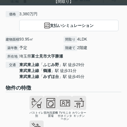
【間取り】
3,380万円
価格
支払いシミュレーション
93.95㎡
4LDK
建物面積
間取り
予定
2階建
築年数
階建て
埼玉県
富士見市
大字勝瀬
所在地
東武東上線
「
ふじみ野
」駅 徒歩29分
交通
東武東上線
「
鶴瀬
」駅 徒歩31分
東武東上線
「
みずほ台
」駅 徒歩45分
物件の特徴
バストイレ
室内洗濯機
TVモニタ
カウンター
別
置場
付きインタ
キッチン
ーホン