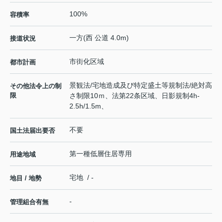
100%
容積率
一方(西 公道 4.0m)
接道状況
市街化区域
都市計画
景観法/宅地造成及び特定盛土等規制法/絶対高
その他法令上の制
限
さ制限10ｍ、法第22条区域、日影規制4h-
2.5h/1.5m、
不要
国土法届出要否
第一種低層住居専用
用途地域
宅地 / -
地目 / 地勢
-
管理組合有無