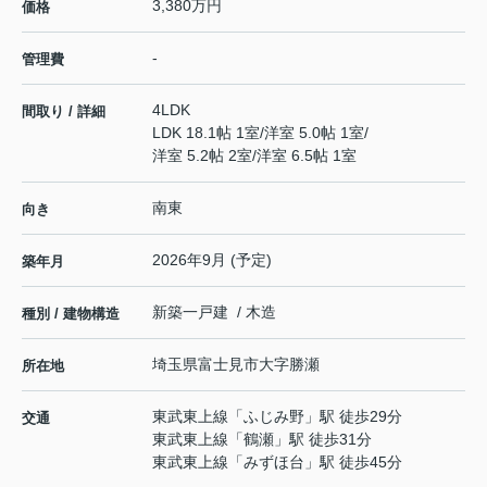
3,380万円
価格
-
管理費
4LDK
間取り / 詳細
LDK 18.1帖 1室
/
洋室 5.0帖 1室
/
洋室 5.2帖 2室
/
洋室 6.5帖 1室
南東
向き
2026年9月 (予定)
築年月
新築一戸建 / 木造
種別 / 建物構造
埼玉県
富士見市
大字勝瀬
所在地
東武東上線
「
ふじみ野
」駅 徒歩29分
交通
東武東上線
「
鶴瀬
」駅 徒歩31分
東武東上線
「
みずほ台
」駅 徒歩45分