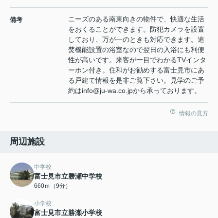
ニーズのある南東向きの物件で、快適な生活
備考
をおくることができます。防犯カメラを設置
しており、万が一のときも対応できます。追
焚機能設置の浴室なので翌日の入浴にも利便
性が高いです。来客が一目でわかるTVインタ
ーホン付き。住和がお勧めする富士見市にあ
る戸建て情報を是非ご覧下さい。見学のご予
約はinfo@ju-wa.co.jpから承っております。
情報の見方
周辺施設
中学校
富士見市立勝瀬中学校
660ｍ（9分）
小学校
富士見市立勝瀬小学校