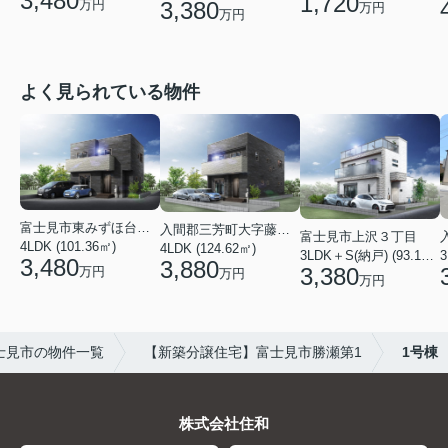
3,480
1,720
3,380
万円
万円
万円
よく見られている物件
富士見市東みずほ台４丁目
入間郡三芳町大字藤久保
富士見市上沢３丁目
4LDK (101.36㎡)
4LDK (124.62㎡)
3
3LDK＋S(納戸) (93.15㎡)
3,480
3,880
3,380
万円
万円
万円
士見市の物件一覧
【新築分譲住宅】富士見市勝瀬第1
1号棟
株式会社住和