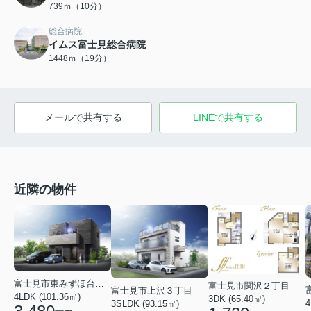
739ｍ（10分）
総合病院
イムス富士見総合病院
1448ｍ（19分）
メールで共有する
LINEで共有する
近隣の物件
富士見市東みずほ台４丁目
富士見市関沢２丁目
富士見市上沢３丁目
4LDK (101.36㎡)
3DK (65.40㎡)
4
3SLDK (93.15㎡)