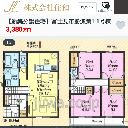
0
ログイン
お気に入り
【新築分譲住宅】富士見市勝瀬第1 1号棟
3,380
万円
1
/
2