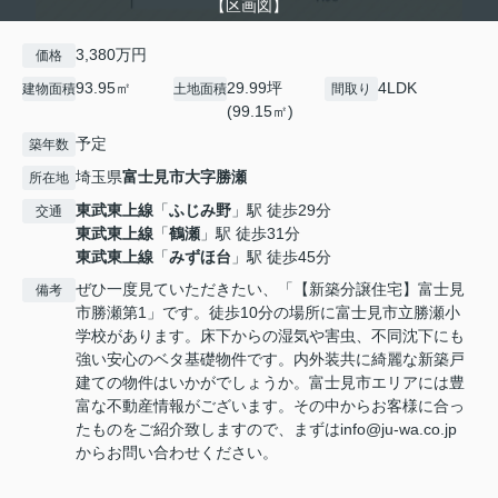
【区画図】
3,380万円
価格
93.95㎡
29.99坪
4LDK
建物面積
土地面積
間取り
(99.15㎡)
予定
築年数
埼玉県
富士見市
大字勝瀬
所在地
東武東上線
「
ふじみ野
」駅 徒歩29分
交通
東武東上線
「
鶴瀬
」駅 徒歩31分
東武東上線
「
みずほ台
」駅 徒歩45分
ぜひ一度見ていただきたい、「【新築分譲住宅】富士見
備考
市勝瀬第1」です。徒歩10分の場所に富士見市立勝瀬小
学校があります。床下からの湿気や害虫、不同沈下にも
強い安心のベタ基礎物件です。内外装共に綺麗な新築戸
建ての物件はいかがでしょうか。富士見市エリアには豊
富な不動産情報がございます。その中からお客様に合っ
たものをご紹介致しますので、まずはinfo@ju-wa.co.jp
からお問い合わせください。