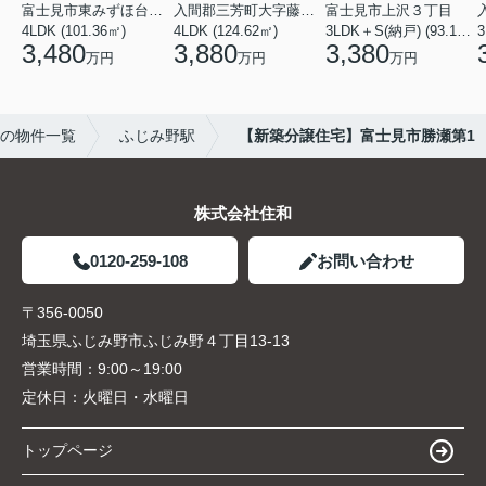
富士見市東みずほ台４丁目
入間郡三芳町大字藤久保
富士見市上沢３丁目
4LDK (101.36㎡)
4LDK (124.62㎡)
3LDK＋S(納戸) (93.15㎡)
3
3,480
3,880
3,380
万円
万円
万円
の物件一覧
ふじみ野駅
【新築分譲住宅】富士見市勝瀬第1
株式会社住和
0120-259-108
お問い合わせ
〒356-0050
埼玉県ふじみ野市ふじみ野４丁目13-13
営業時間：
9:00～19:00
定休日：
火曜日・水曜日
トップページ