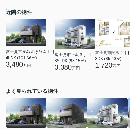
近隣の物件
富士見市東みずほ台４丁目
富士見市関沢２丁
富士見市上沢３丁目
4LDK (101.36㎡)
3DK (65.40㎡)
3SLDK (93.15㎡)
3,480
1,720
万円
3,380
万円
万円
よく見られている物件