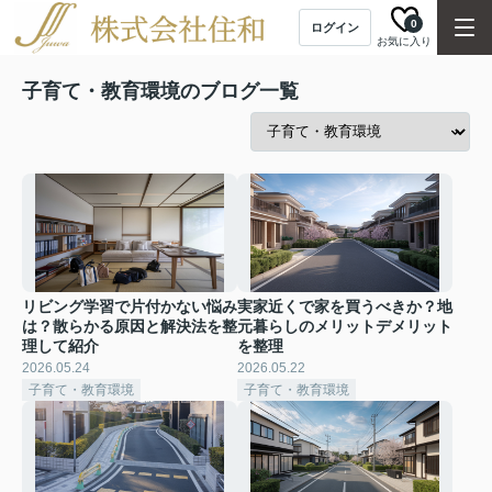
0
ログイン
お気に入り
子育て・教育環境のブログ一覧
リビング学習で片付かない悩み
実家近くで家を買うべきか？地
は？散らかる原因と解決法を整
元暮らしのメリットデメリット
理して紹介
を整理
2026.05.24
2026.05.22
子育て・教育環境
子育て・教育環境