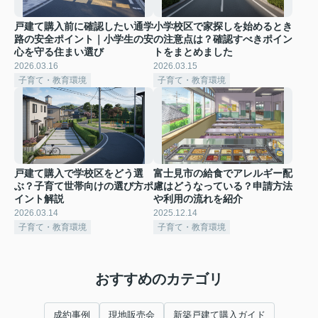
戸建て購入前に確認したい通学
小学校区で家探しを始めるとき
路の安全ポイント｜小学生の安
の注意点は？確認すべきポイン
心を守る住まい選び
トをまとめました
2026.03.16
2026.03.15
子育て・教育環境
子育て・教育環境
戸建て購入で学校区をどう選
富士見市の給食でアレルギー配
ぶ？子育て世帯向けの選び方ポ
慮はどうなっている？申請方法
イント解説
や利用の流れを紹介
2026.03.14
2025.12.14
子育て・教育環境
子育て・教育環境
おすすめのカテゴリ
成約事例
現地販売会
新築戸建て購入ガイド