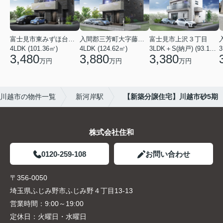
富士見市東みずほ台４丁目
入間郡三芳町大字藤久保
富士見市上沢３丁目
4LDK (101.36㎡)
4LDK (124.62㎡)
3LDK＋S(納戸) (93.15㎡)
3
3,480
3,880
3,380
万円
万円
万円
川越市の物件一覧
新河岸駅
【新築分譲住宅】川越市砂5期
株式会社住和
0120-259-108
お問い合わせ
〒356-0050
埼玉県ふじみ野市ふじみ野４丁目13-13
営業時間：
9:00～19:00
定休日：
火曜日・水曜日