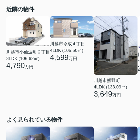
近隣の物件
川越市今成４丁目
4LDK (105.50㎡)
川越市小仙波町２丁目
4,599
万円
3LDK (106.62㎡)
4
4,790
万円
川越市熊野町
4LDK (133.09㎡)
3,649
万円
よく見られている物件