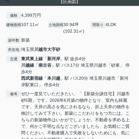
【区画図】
4,399万円
価格
107.11㎡
30.94坪
4LDK
建物面積
土地面積
間取り
(102.31㎡)
新築
築年数
埼玉県
川越市
大字砂
所在地
東武東上線
「
新河岸
」駅 徒歩4分
交通
川越線
「
南古谷
」駅 バス17分 埼玉県川越市「砂東」 停
歩4分
西武新宿線
「
本川越
」駅 バス20分 埼玉県川越市「新河
岸駅東口」 停歩4分
ぜひ一度見ていただきたい、「【新築分譲住宅】川越市
備考
砂5期」です。2026年6月築の物件となり、室内も綺麗
です。天井の高さを気にされるなら、折上天井の物件を
検討してみて下さい。新築にこだわりをもつ方には、こ
ちらの新築物件はいかがでしょうか。不動産を求める上
で、何かご不明な点などございましたら、お気軽にご質
問ください。不動産購入で失敗をしないためにも、気に