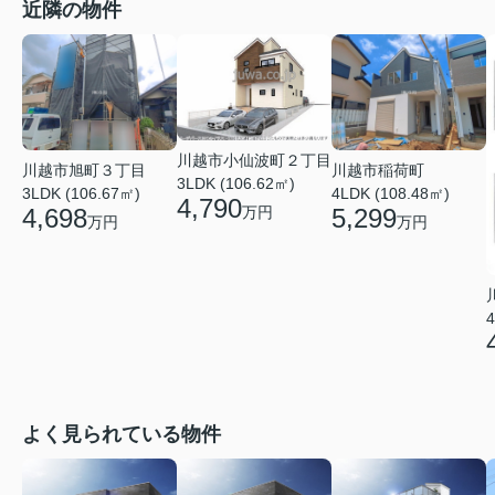
近隣の物件
川越市小仙波町２丁目
川越市旭町３丁目
川越市稲荷町
3LDK (106.62㎡)
3LDK (106.67㎡)
4LDK (108.48㎡)
4,790
4,698
5,299
万円
万円
万円
4
よく見られている物件