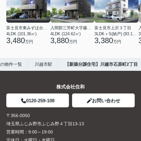
富士見市東みずほ台４丁目
入間郡三芳町大字藤久保
富士見市上沢３丁目
4LDK (101.36㎡)
4LDK (124.62㎡)
3LDK＋S(納戸) (93.15㎡)
3
3,480
3,880
3,380
万円
万円
万円
の物件一覧
川越市駅
【新築分譲住宅】川越市石原町2丁目
株式会社住和
0120-259-108
お問い合わせ
〒356-0050
埼玉県ふじみ野市ふじみ野４丁目13-13
営業時間：
9:00～19:00
定休日：
火曜日・水曜日