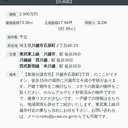
【区画図】
2,990万円
価格
73.38㎡
27.94坪
3LDK
建物面積
土地面積
間取り
(92.38㎡)
予定
築年数
埼玉県
川越市
石原町
２丁目40-23
所在地
東武東上線
「
川越市
」駅 徒歩26分
交通
川越線
「
西川越
」駅 徒歩30分
西武新宿線
「
本川越
」駅 徒歩32分
「【新築分譲住宅】川越市石原町2丁目」のここがイチ
備考
オシ。徒歩15分の場所に川越市立今成小学校がありま
す。戸建て物件をご検討なら、コチラの新築の物件をご
覧ください。ホルムアルデヒド対策済みの物件ですの
で、健康リスクが少ないです。一戸建ての情報はもちろ
ん、地域環境も併せてご紹介いたします。東武東上線川
越市付近の事なら当社にお任せ下さい。お問い合わせ
は、メール<info@ju-wa.co.jp>からでも可能です。